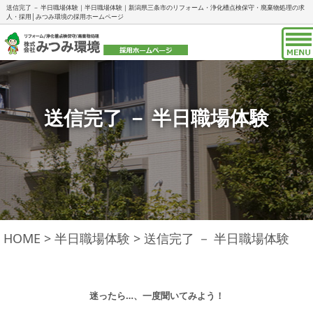
送信完了 － 半日職場体験｜半日職場体験｜新潟県三条市のリフォーム・浄化槽点検保守・廃棄物処理の求
人・採用│みつみ環境の採用ホームページ
送信完了 － 半日職場体験
HOME
>
半日職場体験
>
送信完了 － 半日職場体験
迷ったら…、一度聞いてみよう！